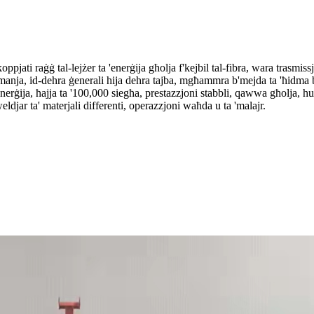
jati raġġ tal-lejżer ta 'enerġija għolja f'kejbil tal-fibra, wara trasmiss
ermanja, id-dehra ġenerali hija dehra tajba, mgħammra b'mejda ta 'ħidma 
nerġija, ħajja ta '100,000 siegħa, prestazzjoni stabbli, qawwa għolja, huwa 
ldjar ta' materjali differenti, operazzjoni waħda u ta 'malajr.