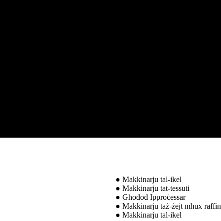
● Makkinarju tal-ikel
● Makkinarju tat-tessuti
● Għodod Ipproċessar
● Makkinarju taż-żejt mhux raffin
● Makkinarju tal-ikel