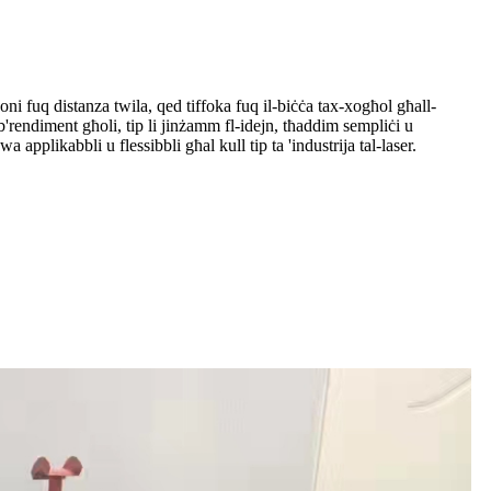
joni fuq distanza twila, qed tiffoka fuq il-biċċa tax-xogħol għall-
b'rendiment għoli, tip li jinżamm fl-idejn, tħaddim sempliċi u
applikabbli u flessibbli għal kull tip ta 'industrija tal-laser.