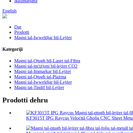
Ikkuntatjana
English
Dar
Prodotti
Magni tal-Iwweldjar bil-Lejżer
Kategoriji
Magni tal-Qtugħ bil-Laser tal-Fibra
Magni tal-inċiżjoni bil-lejżer CO2
Magni tal-Immarkar bil-Lejżer
Magni tal-Qtugħ tal-Plażma
Magni tal-Iwweldjar bil-Lejżer
Magni tat-Tindif bil-Lejżer
Prodotti dehru
KF3015T IPG Raycus Veloċità Għolja CNC Sheet Metal 