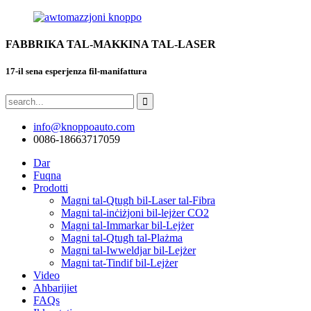
FABBRIKA TAL-MAKKINA TAL-LASER
17-il sena esperjenza fil-manifattura
info@knoppoauto.com
0086-18663717059
Dar
Fuqna
Prodotti
Magni tal-Qtugħ bil-Laser tal-Fibra
Magni tal-inċiżjoni bil-lejżer CO2
Magni tal-Immarkar bil-Lejżer
Magni tal-Qtugħ tal-Plażma
Magni tal-Iwweldjar bil-Lejżer
Magni tat-Tindif bil-Lejżer
Video
Aħbarijiet
FAQs