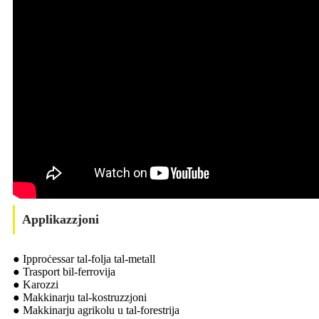
Applikazzjoni
● Ipproċessar tal-folja tal-metall
● Trasport bil-ferrovija
● Karozzi
● Makkinarju tal-kostruzzjoni
● Makkinarju agrikolu u tal-forestrija