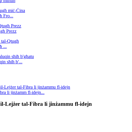
tip miftuħ
ħ Fro...
għ Prezz
 ...
n sħiħ b'...
 li jinżamm fl-idejn...
ejżer tal-Fibra li jinżammu fl-idejn