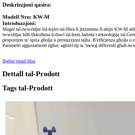
Deskrizzjoni qasira:
Mudell Nru: KW-M
Introduzzjoni:
Magni tal-iwweldjar bil-lejżer tal-fibra li jinżammu fl-idejn KW-M akkopp
iwweldjar billi tikkollima d-dawl tal-lenti.Jadotta t-teknoloġija tal-Ġ
proporzjon ta' spiża għolja u prestazzjoni tajba .B'effiċjenza għolja u e
Parametri aġġustamenti żgħar, agħżel tip ta 'mewġ differenti għall-iwwe
Ibgħat email lilna
Dettall tal-Prodott
Tags tal-Prodott