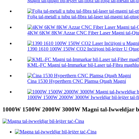
Magni tal-qtugħ bil-lejżer tal-fibra tal-folja tal-metall tat-
Folja tal-metall u tubu tal-fibra tal-laser tal-magni tal-qtug
4KW 6KW 8KW Azzar CNC Fiber Laser Magni tal-Qtu
1390 1610 100W 150W CO2 Inċiżjoni bil-lejżer U Qtugħ
KML-FC Magni tal-Immarkar bil-Laser tal-Fibra magħluqi
Ċina 1530 Hyperthern CNC Plamsa Qtugħ Magni
1000W 1500W 2000W 3000W Iwweldjar bil-lejżer tal-fibra
1000W 1500W 2000W 3000W Magni tal-Iwweldjar bil-L